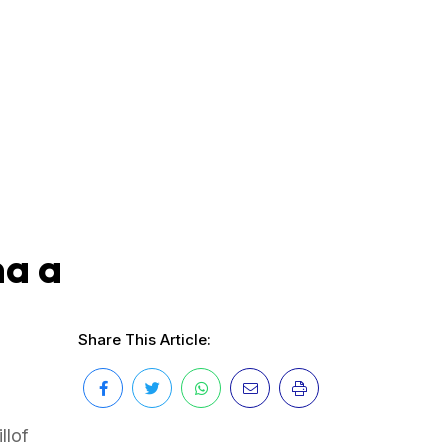
na a
Share This Article:
llof