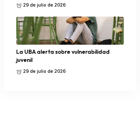
29 de julio de 2026
La UBA alerta sobre vulnerabilidad
juvenil
29 de julio de 2026
WordPress Catalog
NewsPlus – News and Magazine WordPress theme
Newsy - Viral News & Magazine WordPress Theme
NewYork | Elementor Multi-Purpose PrestaShop Theme
Newz LIVE – News WordPress Theme
Newzin – WordPress Newspaper & Magazine Elementor Theme
NEX-Forms – The Ultimate WordPress Form Builder
Nex – Industrial WordPress Theme
Nexbiz – IT Business and Services WordPress Theme
Nexis – AI Agency & Startup WordPress Theme
Nexmart – Multipurpose WooCommerce WordPress Theme