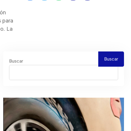
ión
s para
io. La
Buscar
Buscar