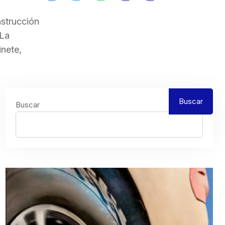
nstrucción
 La
inete,
Buscar
Buscar