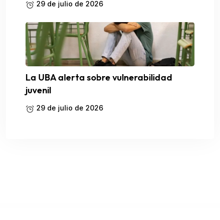
29 de julio de 2026
La UBA alerta sobre vulnerabilidad
juvenil
29 de julio de 2026
WordPress Catalog
YITH Advanced Refund System for WooCommerce Premium
YITH Amazon S3 Storage Premium
YITH Auctions for WooCommerce Premium
YITH Best Price Guaranteed for WooCommerce Premium
YITH Boemia | The Best WordPress E-Commerce Theme
YITH Booking And Appointment for WooCommerce Premium
YITH Composite Products for WooCommerce Premium
YITH Cost of Goods for WooCommerce Premium
YITH Custom Thank You Page for WooCommerce Premium
YITH Deals for WooCommerce Premium