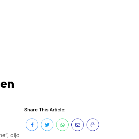
 en
Share This Article:
e”, dijo