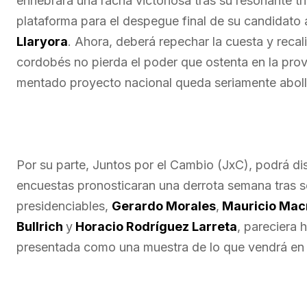
enhebrara una racha victoriosa tras su resonante tri
plataforma para el despegue final de su candidato a
Llaryora
. Ahora, deberá repechar la cuesta y recal
cordobés no pierda el poder que ostenta en la pro
mentado proyecto nacional queda seriamente abolla
Por su parte, Juntos por el Cambio (JxC), podrá dis
encuestas pronosticaran una derrota semana tras se
presidenciables,
Gerardo Morales
,
Mauricio Mac
Bullrich
y
Horacio Rodríguez Larreta
, pareciera 
presentada como una muestra de lo que vendrá en la