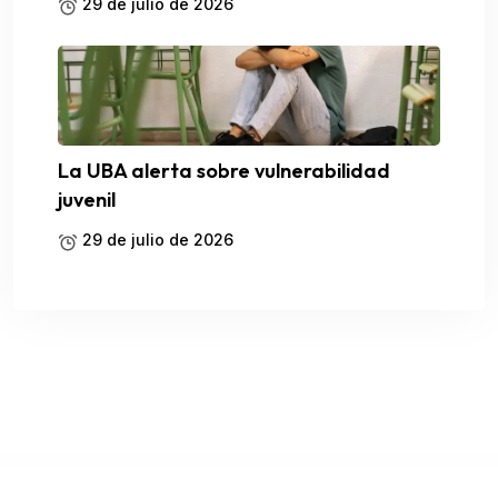
29 de julio de 2026
La UBA alerta sobre vulnerabilidad
juvenil
29 de julio de 2026
WordPress Catalog
WooCommerce Event QR Code Email Tickets
WooCommerce Event Ticket
Woocommerce Export Products to XLS
WooCommerce FedEx Shipping Method
WooCommerce File Approval
WooCommerce First Order Discount
WooCommerce Flash Sales – Increase Black Friday & Cyber Monday Sales
WooCommerce Flash Sales Pro – Countdown Timer & Banners
WooCommerce Flat Rate Box Shipping
WooCommerce Floating Cart