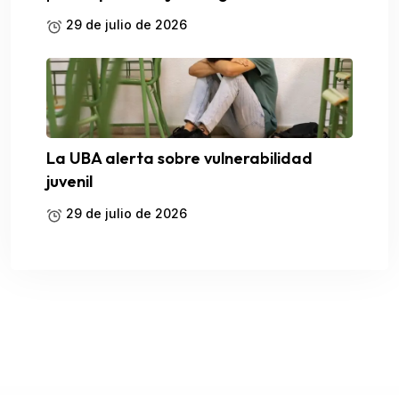
29 de julio de 2026
La UBA alerta sobre vulnerabilidad
juvenil
29 de julio de 2026
WordPress Catalog
Iconic WooCommerce Account Pages
Iconic WooCommerce Attribute Swatches
Iconic WooCommerce Bundled Products
Iconic WooCommerce Custom Fields for Variations
Iconic WooCommerce Delivery Slots
Iconic WooCommerce Product Configurator
Iconic WooCommerce Quickview
Idea Mail – Minimal & Responsive Email Template
iDea – Technology & IT Network Service Elementor Template Kit
iDent – Dentist & Medical WordPress Theme